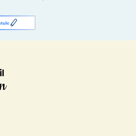
stule
il
on