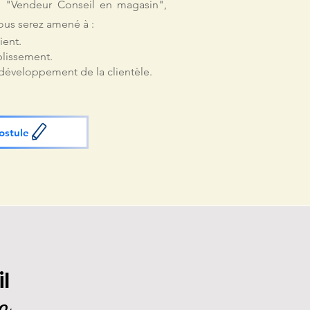
n "Vendeur Conseil en magasin",
ous serez amené à :
lient.
blissement.
u développement de la clientèle.
ostule
il
e